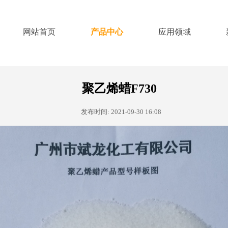
网站首页
产品中心
应用领域
聚乙烯蜡F730
发布时间: 2021-09-30 16:08